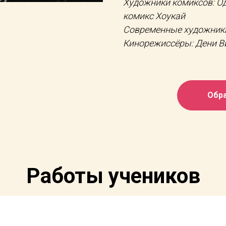
Художники комиксов: Од
комикс Хоукай
Современные художники
Кинорежиссёры: Дени Ви
Обра
Работы учеников