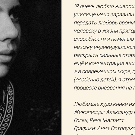
"Я очень люблю живопис
училище меня заразили 
передать любовь своим 
человеку в жизни приго
способности я помогаю 
нахожу индивидуальный
раскрыть сильные сторо
ещё и концентрация вни
а в современном мире, г
(особенно детей), я ст
процессе рисования на 
Любимые художники из 
Живописцы: Александр Го
Гоген, Рене Магритт
Графики: Анна Остроумо