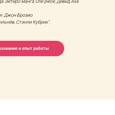
а Эйтиро манга One piece, Девид Аха
: Джон Брозио
льнёв, Стэнли Кубрик".
зование и опыт работы