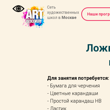
Сеть
художественных
Наши прог
школ в
Москве
Ложк
Для занятия потребуется:
- Бумага для черчения
- Цветные карандаши
- Простой карандаш НВ
- Ластик