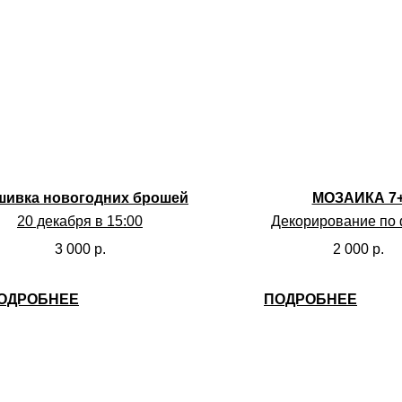
ивка новогодних брошей
МОЗАИКА 7
20 декабря в 15:00
Декорирование по
23 июня (вторн
3 000
р.
2 000
р.
15:30 - 17:00
25 июня (четве
15:30 - 17:30
ОДРОБНЕЕ
ПОДРОБНЕЕ
26 июня (пятни
13:00 - 14:30